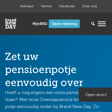
Ga
Adviseur
Kennis
Vacatures
Over ons
naar
de
inhoud
Open rekening
Zet uw
pensioenpotje
eenvoudig over
Heeft u nog ergens een extra pensioenpotje
Open direct
staan? Met onze Overstapservice brengt u zo’n
potje eenvoudig onder bij Brand New Day. Zo