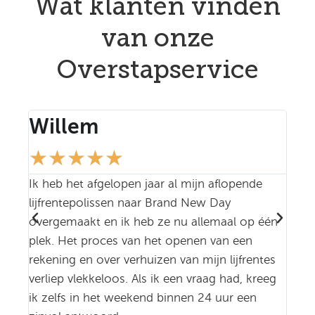
Wat klanten vinden
van onze
Overstapservice
Willem
Ja
★
★
★
★
★
★
Ik heb het afgelopen jaar al mijn aflopende
Goed
lijfrentepolissen naar Brand New Day
over
overgemaakt en ik heb ze nu allemaal op één
info
plek. Het proces van het openen van een
rekening en over verhuizen van mijn lijfrentes
verliep vlekkeloos. Als ik een vraag had, kreeg
ik zelfs in het weekend binnen 24 uur een